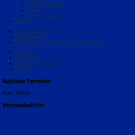
Schülermannschaft
Jugend
Turniere / Sonstiges
Anfahrt
Unsere Gegner 2026
Terminkalender
Schöne Ringerszenen und bekannte Gesichter
Impressum
Datenschutz
Copyright / Disclaimer
Kontakt
Nächste Termine
Keine Termine
Vereinsbeitritt