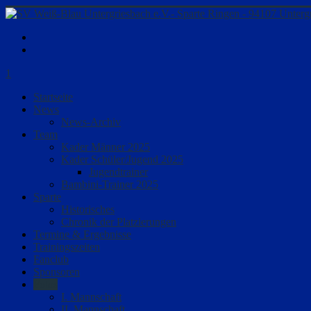
1
Startseite
News
News-Archiv
Team
Kader Männer 2025
Kader Schüler/Jugend 2025
Jugendtrainer
Bambini-Trainer 2025
Sparte
Historisches
Chronik der Platzierungen
Termine & Ergebnisse
Trainingszeiten
Fanclub
Sponsoren
Fotos
I. Mannschaft
II. Mannschaft