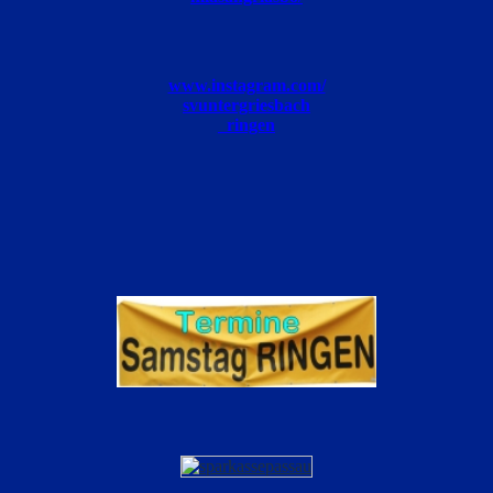
www.instagram.com/
svuntergriesbach
_ringen