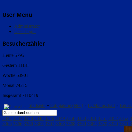
User Menu
Administrator
User-Login
Besucherzähler
Heute
5795
Gestern
11131
Woche
53901
Monat
74215
Insgesamt
7110419
Startseite
»
Fotogalerie (Neu)
»
II. Mannschaft
»
Bilde
3347
3347
3348
3348
3349
3349
3350
3350
3351
3351
3352
3352
3
3365
3366
3366
3367
3367
3368
3368
3369
3369
3370
3370
3371
3