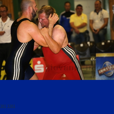
381
3381