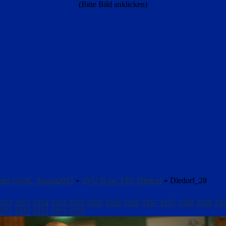
(Bitte Bild anklicken)
r der GrOL_Saison2015
»
SVU II gg. TSV Diedorf
» Diedorf_28
353
3353
3354
3354
3355
3355
3356
3356
3357
3357
3358
3358
335
371
3372
3372
3373
3373