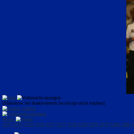
[Slideshow bei deaktiviertem JacaScript nicht nutzbar]
Zurück
Weiter
3375
3375
3376
3376
3377
3377
3378
3378
3379
3379
3380
3380
3