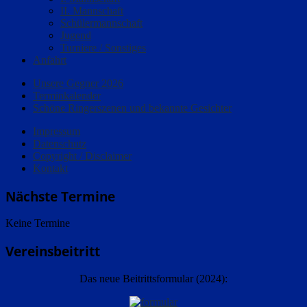
II. Mannschaft
Schülermannschaft
Jugend
Turniere / Sonstiges
Anfahrt
Unsere Gegner 2026
Terminkalender
Schöne Ringerszenen und bekannte Gesichter
Impressum
Datenschutz
Copyright / Disclaimer
Kontakt
Nächste Termine
Keine Termine
Vereinsbeitritt
Das neue Beitrittsformular (2024):