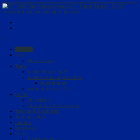
1
Startseite
News
News-Archiv
Team
Kader Männer 2025
Kader Schüler/Jugend 2025
Jugendtrainer
Bambini-Trainer 2025
Sparte
Historisches
Chronik der Platzierungen
Termine & Ergebnisse
Trainingszeiten
Fanclub
Sponsoren
Fotos
I. Mannschaft