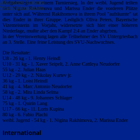
Akzeptieren
Ablehnen
Aufgabesiegen zu einem Turniersieg. In der weibl. Jugend teilten
Weitere Informationen
sich Nigina Rakhimova und Marissa Ender die vorderen Plätze
unter sich auf. Während Rakihomova in ihrem Pool "aufräumte" tat
dies Ender in ihrer Gruppe. Lediglich Oliva Peters, Bayerische
Vizemeisterin im Vorjahr, widersetzte sich hier einer höheren
Niederlage, mußte aber den Kampf 2:4 an Ender abgeben.
In der Vereinswertung lagen alle Teilnehmer des SV Untergriesbach
an 3. Stelle. Eine feine Leistung des SVU-Nachwuchses.
Die Resultate:
U8 - 26 kg - 1. Henry Heindl
U10 - 31 kg - 1. Xaver Seipelt, 2. Anne Cattleya Neudorfer
55 kg - 2. Julian Haas
U12 - 29 kg - 2. Nikolay Kurtev jr.
36 kg - 1. Loisi Heindl
41 kg - 4. Marc Antonio Neudorfer
58 kg - 2. Mira Linda Selma
U14 - 48 kg - 9. Johannes Schlager
75 kg - 1. Quirin Lang
U17 - 66 kg - 11. Loris Kupina
80 kg - 6. Fabio Plachi
weibl. Jugend - 54 kg - 1. Nigina Rakhimova, 2. Marissa Ender
International