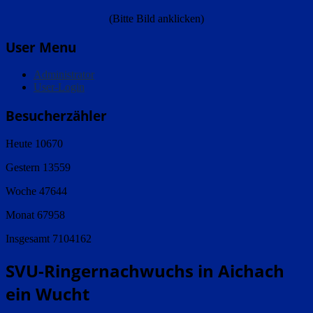
(Bitte Bild anklicken)
User Menu
Administrator
User-Login
Besucherzähler
Heute
10670
Gestern
13559
Woche
47644
Monat
67958
Insgesamt
7104162
SVU-Ringernachwuchs in Aichach
ein Wucht