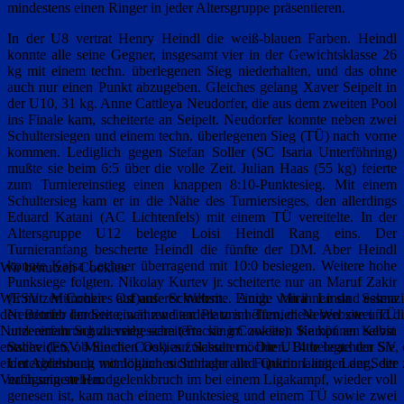
mindestens einen Ringer in jeder Altersgruppe präsentieren.
In der U8 vertrat Henry Heindl die weiß-blauen Farben. Heindl
konnte alle seine Gegner, insgesamt vier in der Gewichtsklasse 26
kg mit einem techn. überlegenen Sieg niederhalten, und das ohne
auch nur einen Punkt abzugeben. Gleiches gelang Xaver Seipelt in
der U10, 31 kg. Anne Cattleya Neudorfer, die aus dem zweiten Pool
ins Finale kam, scheiterte an Seipelt. Neudorfer konnte neben zwei
Schultersiegen und einem techn. überlegenen Sieg (TÜ) nach vorne
kommen. Lediglich gegen Stefan Soller (SC Isaria Unterföhring)
mußte sie beim 6:5 über die volle Zeit. Julian Haas (55 kg) feierte
zum Turniereinstieg einen knappen 8:10-Punktesieg. Mit einem
Schultersieg kam er in die Nähe des Turniersieges, den allerdings
Eduard Katani (AC Lichtenfels) mit einem TÜ vereitelte. In der
Altersgruppe U12 belegte Loisi Heindl Rang eins. Der
Turnieranfang bescherte Heindl die fünfte der DM. Aber Heindl
konnte Kajsa Lechner überragend mit 10:0 besiegen. Weitere hohe
Wir benutzen Cookies
Punksiege folgten. Nikolay Kurtev jr. scheiterte nur an Maruf Zakir
(ESV München Ost)auf Schultern. Auch Mira Linda Selma
Wir nutzen Cookies auf unserer Website. Einige von ihnen sind essenzie
Neudorfer landete einen zweiten Platz im Turnier. Neben zwei TÜ
den Betrieb der Seite, während andere uns helfen, diese Website und d
und einem Schultersieg scheiterte sie im zweiten Kampf an Kevin
Nutzererfahrung zu verbessern (Tracking Cookies). Sie können selbst
Saliev (ESV München Ost) auf Schultern. Die U14 belegte der SV
entscheiden, ob Sie die Cookies zulassen möchten. Bitte beachten Sie, 
Untergriesbach mit Johannes Schlager und Quirin Lang. Lang, der
einer Ablehnung womöglich nicht mehr alle Funktionalitäten der Seite 
nach seinem Handgelenkbruch im bei einem Ligakampf, wieder voll
Verfügung stehen.
genesen ist, kam nach einem Punktesieg und einem TÜ sowie zwei