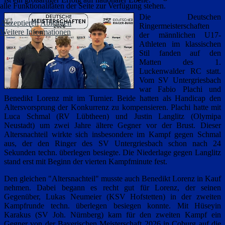
alle Funktionalitäten der Seite zur Verfügung stehen.
Die Deutschen
Akzeptieren
Ablehnen
Ringermeisterschaften
Weitere Informationen
der männlichen U17-
Athleten im klassischen
Stil fanden auf den
Matten des 1.
Luckenwalder RC statt.
Vom SV Untergriesbach
war Fabio Plachi und
Benedikt Lorenz mit im Turnier. Beide hatten als Handicap den
Altersvorsprung der Konkurrenz zu kompensieren. Plachi hatte mit
Luca Schmal (RV Lübtheen) und Justin Langlitz (Olymipa
Neustadt) um zwei Jahre ältere Gegner vor der Brust. Dieser
Altersnachteil wirkte sich insbesondere im Kampf gegen Schmal
aus, der den Ringer des SV Untergriesbach schon nach 24
Sekunden techn. überlegen besiegte. Die Niederlage gegen Langlitz
stand erst mit Beginn der vierten Kampfminute fest.
Den gleichen "Altersnachteil" musste auch Benedikt Lorenz in Kauf
nehmen. Dabei begann es recht gut für Lorenz, der seinen
Gegenüber, Lukas Neumeier (KSV Hofstetten) in der zweiten
Kampfrunde techn. überlegen besiegen konnte. Mit Hüseyin
Karakus (SV Joh. Nürnberg) kam für den zweiten Kampf ein
Gegner von der Bayerischen Meisterschaft 2026 in Coburg auf die