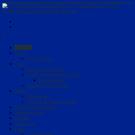
1
Startseite
News
News-Archiv
Team
Kader Männer 2025
Kader Schüler/Jugend 2025
Jugendtrainer
Bambini-Trainer 2025
Sparte
Historisches
Chronik der Platzierungen
Termine & Ergebnisse
Trainingszeiten
Fanclub
Sponsoren
Fotos
I. Mannschaft