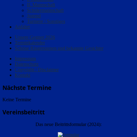
II. Mannschaft
Schülermannschaft
Jugend
Turniere / Sonstiges
Anfahrt
Unsere Gegner 2026
Terminkalender
Schöne Ringerszenen und bekannte Gesichter
Impressum
Datenschutz
Copyright / Disclaimer
Kontakt
Nächste Termine
Keine Termine
Vereinsbeitritt
Das neue Beitrittsformular (2024):