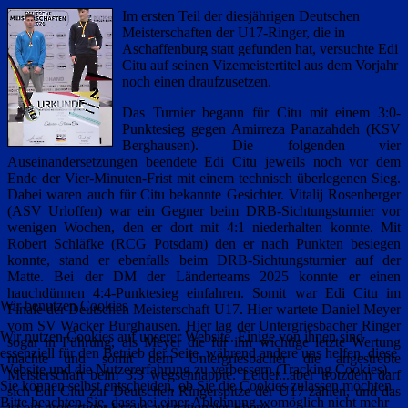
Im ersten Teil der diesjährigen Deutschen
Meisterschaften der U17-Ringer, die in
Aschaffenburg statt gefunden hat, versuchte Edi
Citu auf seinen Vizemeistertitel aus dem Vorjahr
noch einen draufzusetzen.
Das Turnier begann für Citu mit einem 3:0-
Punktesieg gegen Amirreza Panazahdeh (KSV
Berghausen). Die folgenden vier
Auseinandersetzungen beendete Edi Citu jeweils noch vor dem
Ende der Vier-Minuten-Frist mit einem technisch überlegenen Sieg.
Dabei waren auch für Citu bekannte Gesichter. Vitalij Rosenberger
(ASV Urloffen) war ein Gegner beim DRB-Sichtungsturnier vor
wenigen Wochen, den er dort mit 4:1 niederhalten konnte. Mit
Robert Schläfke (RCG Potsdam) den er nach Punkten besiegen
konnte, stand er ebenfalls beim DRB-Sichtungsturnier auf der
Matte. Bei der DM der Länderteams 2025 konnte er einen
hauchdünnen 4:4-Punktesieg einfahren. Somit war Edi Citu im
Wir benutzen Cookies
Finale der Deutschen Meisterschaft U17. Hier wartete Daniel Meyer
vom SV Wacker Burghausen. Hier lag der Untergriesbacher Ringer
Wir nutzen Cookies auf unserer Website. Einige von ihnen sind
sogar in Führung, als Meyer die für ihn wichtige letzte Wertung
essenziell für den Betrieb der Seite, während andere uns helfen, diese
machte und somit dem Untergriesbacher die angestrebte
Website und die Nutzererfahrung zu verbessern (Tracking Cookies).
Meisterschaft beim 3:3 wegschnappte. Leider...aber trotzdem darf
Sie können selbst entscheiden, ob Sie die Cookies zulassen möchten.
sich Edi Citu zur Deutschen Ringerspitze der U17 zählen, und das
Bitte beachten Sie, dass bei einer Ablehnung womöglich nicht mehr
ist ein großartiger Erfolg auf nationaler Ebene.